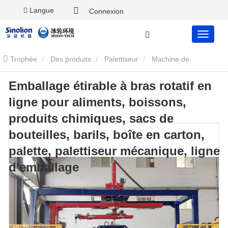
Langue
Connexion
Trophée
Des produits
Palettiseur
Machine de
Emballage étirable à bras rotatif en
palettisation
Emballage étirable à bras rotatif en ligne pour
ligne pour aliments, boissons,
aliments, boissons, produits chimiques, sacs de bouteilles, barils,
produits chimiques, sacs de
bouteilles, barils, boîte en carton,
boîte en carton, palette, palettiseur mécanique, ligne d'emballage
palette, palettiseur mécanique, ligne
d'emballage