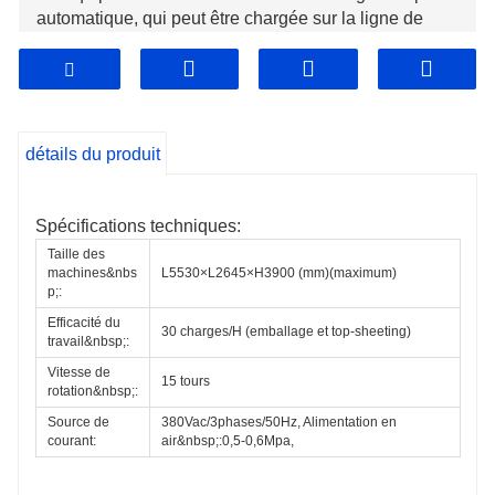
automatique, qui peut être chargée sur la ligne de
convoyeur pour une utilisation en ligne sans travail
manuel. Convient aux opérations en ligne.
détails du produit
Spécifications techniques:
Taille des 
machines&nbs
L5530×L2645×H3900 (mm)(maximum)
p;:
Efficacité du 
30 charges/H (emballage et top-sheeting)
travail&nbsp;:
Vitesse de 
15 tours
rotation&nbsp;:
Source de 
380Vac/3phases/50Hz, Alimentation en 
courant:
air&nbsp;:0,5-0,6Mpa,