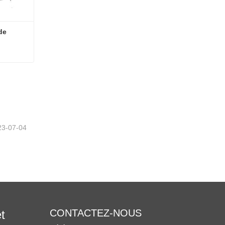
e 
Banderoleuse automatique de palettes à plateau tournant
23-07-04
CONTACTEZ-NOUS
t